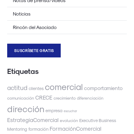
Notas de prensa/videos
Noticias
Rincón del Asociado
SUSCRÍBETE GRATIS
Etiquetas
comercial
actitud
comportamiento
clientes
CRECE
comunicación
crecimiento
diferenciación
dirección
empresa
escuchar
EstrategiaComercial
Executive Business
evolución
FormaciónComercial
Mentoring
formación