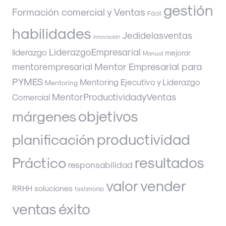
gestión
Formación comercial y Ventas
Fácil
habilidades
Jedidelasventas
innovación
LiderazgoEmpresarial
liderazgo
mejorar
Manual
mentorempresarial
Mentor Empresarial para
PYMES
Mentoring Ejecutivo y Liderazgo
Mentoring
MentorProductividadyVentas
Comercial
objetivos
márgenes
planificación
productividad
resultados
Práctico
responsabilidad
valor
vender
soluciones
RRHH
testimonio
éxito
ventas