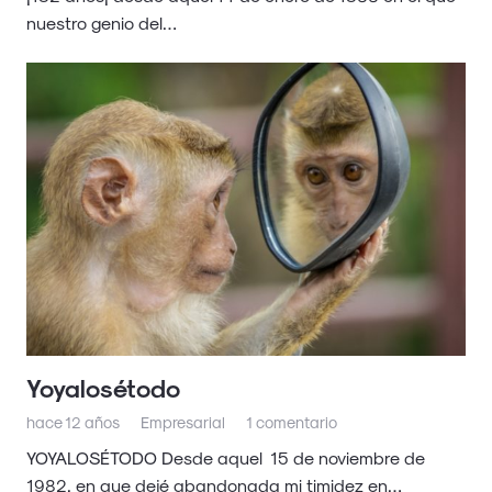
nuestro genio del…
Yoyalosétodo
hace 12 años
Empresarial
1
comentario
YOYALOSÉTODO Desde aquel 15 de noviembre de
1982, en que dejé abandonada mi timidez en…