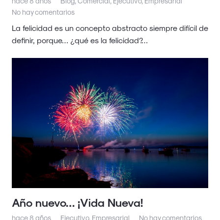
hace 8 años
Blog
,
Comercial
,
Ejecutivo
,
Empresarial
No hay comentarios
La felicidad es un concepto abstracto siempre difícil de
definir, porque… ¿qué es la felicidad?…
Año nuevo… ¡Vida Nueva!
hace 8 años
Ejecutivo
,
Empresarial
No hay comentarios