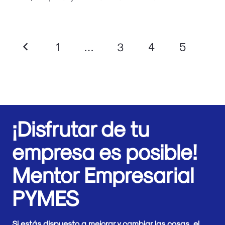
1
…
3
4
5
6
¡Disfrutar de tu
empresa es posible!
Mentor Empresarial
PYMES
Si estás dispuesto a mejorar y cambiar las cosas, el