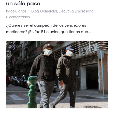
un sólo paso
hace 6 años
Blog
,
Comercial
,
Ejecutivo
,
Empresarial
8
comentarios
¿Quieres ser el campeón de los vendedores
mediocres? ¡Es fácil! Lo único que tienes que…