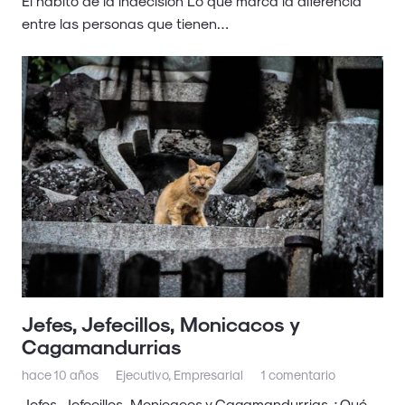
El hábito de la indecisión Lo que marca la diferencia
entre las personas que tienen…
Jefes, Jefecillos, Monicacos y
Cagamandurrias
hace 10 años
Ejecutivo
,
Empresarial
1
comentario
Jefes, Jefecillos, Monicacos y Cagamandurrias ¿Qué