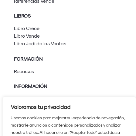
Referencias Vende
LIBROS
Libro Crece
Libro Vende
Libro Jedi de las Ventas
FORMACIÓN
Recursos
INFORMACIÓN
Aviso legal
Política de privacidad
Valoramos tu privacidad
Política de cookies
Usamos cookies para mejorar su experiencia de navegación,
Protocolo contra el acoso
mostrarle anuncios o contenidos personalizados y analizar
nuestro tráfico. Al hacer clic en “Aceptar todo” usted da su
630 224 739