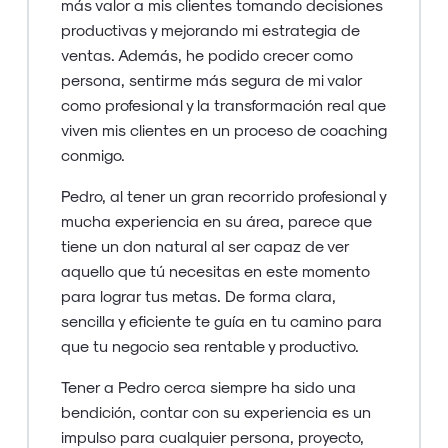
En un mundo empresarial complejo y
cambiante él me está ayudando con sus
mentorias a aprender a dirigir y entender el
negocio, a tener una visión más estratégica y
largoplacista y que mi empresa pase al
siguiente nivel.
Tiene una mente privilegiada y un gran
expertise. Con sus lecturas, trabajos y
recomendaciones está haciendo que
aprenda a coger las riendas de la empresa
con mucha paciencia y adaptación a mis
necesidades.
Solo puedo estar agradecida por su ayuda y
paciencia conmigo. Si quieres profesionalizar
tu empresa, Pedro es tu mentor!