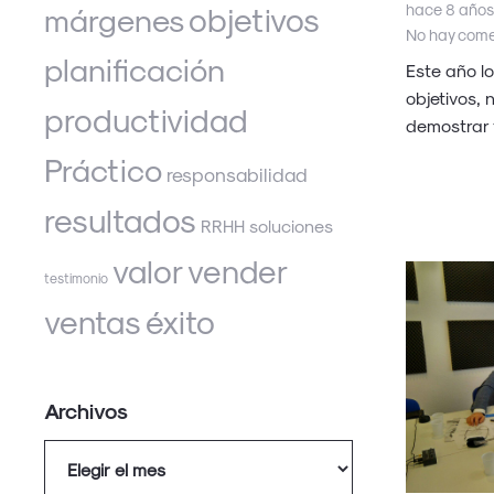
objetivos
hace 8 años
márgenes
No hay come
planificación
Este año l
objetivos, 
productividad
demostrar
Práctico
responsabilidad
resultados
soluciones
RRHH
valor
vender
testimonio
éxito
ventas
Archivos
Archivos