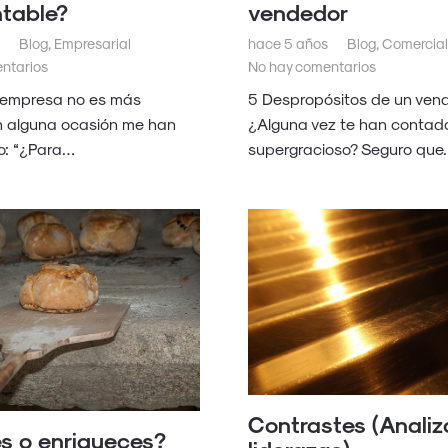
table?
vendedor
Blog
,
Empresarial
hace 5 años
Blog
,
Comercia
ntarios
No hay comentarios
 empresa no es más
5 Despropósitos de un ven
n alguna ocasión me han
¿Alguna vez te han contado
o: “¿Para…
supergracioso? Seguro que
Contrastes (Analiz
s o enriqueces?