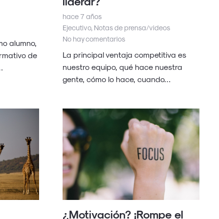
liderar?
hace 7 años
Ejecutivo
,
Notas de prensa/videos
No hay comentarios
mo alumno,
La principal ventaja competitiva es
rmativo de
nuestro equipo, qué hace nuestra
…
gente, cómo lo hace, cuando…
¿Motivación? ¡Rompe el