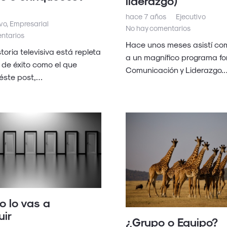
liderazgo)
hace 7 años
Ejecutivo
ivo
,
Empresarial
No hay comentarios
ntarios
Hace unos meses asistí co
toria televisiva está repleta
a un magnífico programa fo
 de éxito como el que
Comunicación y Liderazgo.
éste post,…
o lo vas a
uir
¿Grupo o Equipo?