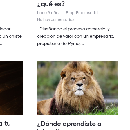
¿qué es?
hace 6 años
Blog
,
Empresarial
l
No hay comentarios
Diseñando el proceso comercial y
dedor
creación de valor con un empresario,
 un chiste
propietario de Pyme,…
…
a tu
¿Dónde aprendiste a