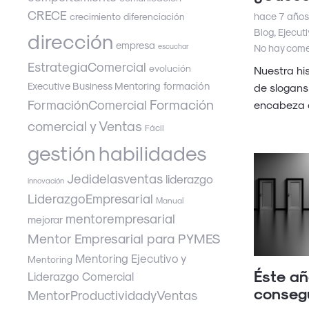
CRECE
hace 7 años
crecimiento
diferenciación
Blog
,
Ejecut
dirección
empresa
escuchar
No hay come
EstrategiaComercial
evolución
Nuestra his
Executive Business Mentoring
formación
de slogans
Formación
FormaciónComercial
encabeza 
comercial y Ventas
Fácil
gestión
habilidades
Jedidelasventas
liderazgo
innovación
LiderazgoEmpresarial
Manual
mentorempresarial
mejorar
Mentor Empresarial para PYMES
Mentoring Ejecutivo y
Mentoring
Éste añ
Liderazgo Comercial
conseg
MentorProductividadyVentas