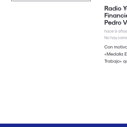
Radio Y
Financi
Pedro V
hace 9 años
No hay come
Con motivo
«Medalla E
Trabajo» 