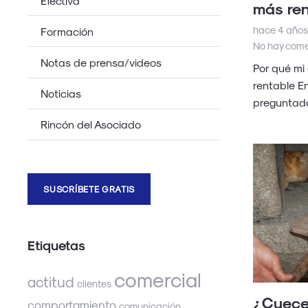
Efectiva
más ren
hace 4 años
Formación
No hay come
Notas de prensa/videos
Por qué mi
rentable E
Noticias
preguntad
Rincón del Asociado
SUSCRÍBETE GRATIS
Etiquetas
comercial
actitud
clientes
¿Cuece
comportamiento
comunicación