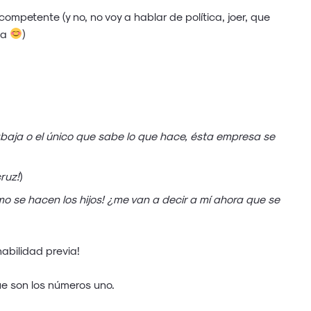
mpetente (y no, no voy a hablar de política, joer, que
va
)
rabaja o el único que sabe lo que hace, ésta empresa se
ruz!
)
mo se hacen los hijos! ¿me van a decir a mí ahora que se
abilidad previa!
ue son los números uno.