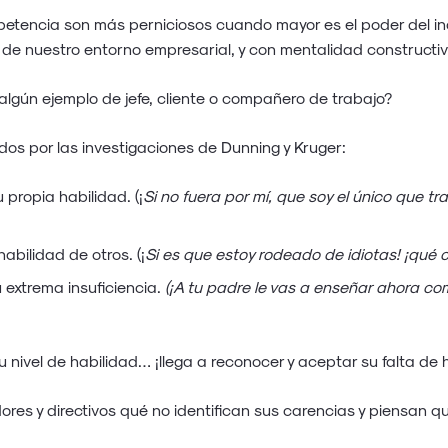
petencia son más perniciosos cuando mayor es el poder del inco
r de nuestro entorno empresarial, y con mentalidad constructi
lgún ejemplo de jefe, cliente o compañero de trabajo?
os por las investigaciones de Dunning y Kruger:
propia habilidad. (¡
Si no fuera por mí, que soy el único que t
bilidad de otros. (¡
Si es que estoy rodeado de idiotas! ¡qué c
extrema insuficiencia.
(¡A tu padre le vas a enseñar ahora co
 nivel de habilidad… ¡llega a reconocer y aceptar su falta de h
res y directivos qué no identifican sus carencias y piensan q