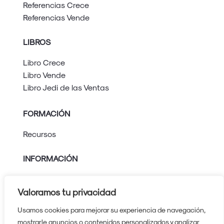
Referencias Crece
Referencias Vende
LIBROS
Libro Crece
Libro Vende
Libro Jedi de las Ventas
FORMACIÓN
Recursos
INFORMACIÓN
Aviso legal
Valoramos tu privacidad
Política de privacidad
Política de cookies
Usamos cookies para mejorar su experiencia de navegación,
Protocolo contra el acoso
mostrarle anuncios o contenidos personalizados y analizar