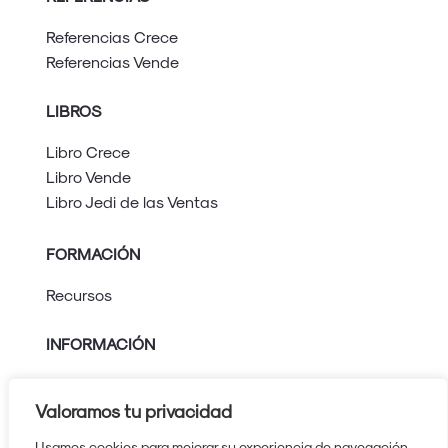
Referencias Crece
Referencias Vende
LIBROS
Libro Crece
Libro Vende
Libro Jedi de las Ventas
FORMACIÓN
Recursos
INFORMACIÓN
Aviso legal
Política de privacidad
Valoramos tu privacidad
Política de cookies
Usamos cookies para mejorar su experiencia de navegación,