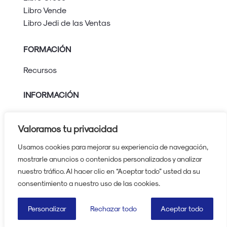
Libro Vende
Libro Jedi de las Ventas
FORMACIÓN
Recursos
INFORMACIÓN
Aviso legal
Política de privacidad
Valoramos tu privacidad
Política de cookies
Usamos cookies para mejorar su experiencia de navegación,
Protocolo contra el acoso
mostrarle anuncios o contenidos personalizados y analizar
nuestro tráfico. Al hacer clic en “Aceptar todo” usted da su
630 224 739
consentimiento a nuestro uso de las cookies.
Reservar cita
Personalizar
Rechazar todo
Aceptar todo