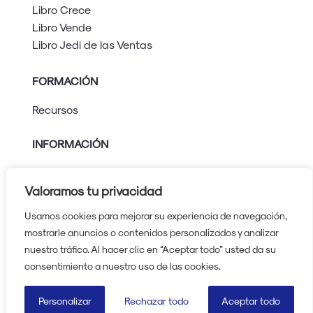
Libro Crece
Libro Vende
Libro Jedi de las Ventas
FORMACIÓN
Recursos
INFORMACIÓN
Aviso legal
Política de privacidad
Valoramos tu privacidad
Política de cookies
Usamos cookies para mejorar su experiencia de navegación,
Protocolo contra el acoso
mostrarle anuncios o contenidos personalizados y analizar
nuestro tráfico. Al hacer clic en “Aceptar todo” usted da su
630 224 739
consentimiento a nuestro uso de las cookies.
Reservar cita
Personalizar
Rechazar todo
Aceptar todo