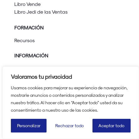
Libro Vende
Libro Jedi de las Ventas
FORMACIÓN
Recursos
INFORMACIÓN
Aviso legal
Política de privacidad
Valoramos tu privacidad
Política de cookies
Usamos cookies para mejorar su experiencia de navegación,
Protocolo contra el acoso
mostrarle anuncios o contenidos personalizados y analizar
nuestro tráfico. Al hacer clic en “Aceptar todo” usted da su
630 224 739
consentimiento a nuestro uso de las cookies.
Reservar cita
Personalizar
Rechazar todo
Aceptar todo