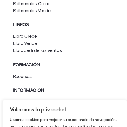
Referencias Crece
Referencias Vende
LIBROS
Libro Crece
Libro Vende
Libro Jedi de las Ventas
FORMACIÓN
Recursos
INFORMACIÓN
Aviso legal
Política de privacidad
Valoramos tu privacidad
Política de cookies
Usamos cookies para mejorar su experiencia de navegación,
Protocolo contra el acoso
mostrarle anuncios o contenidos personalizados y analizar