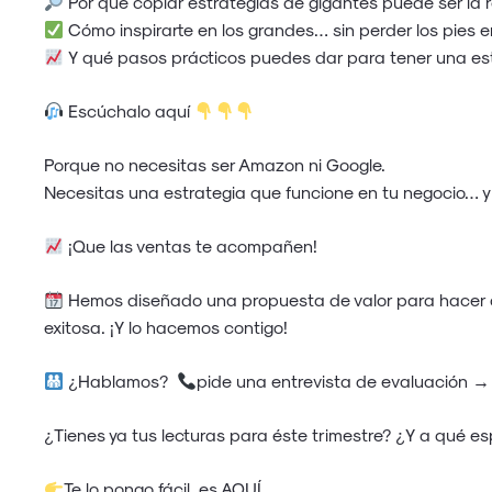
Por qué copiar estrategias de gigantes puede ser la r
Cómo inspirarte en los grandes… sin perder los pies en
Y qué pasos prácticos puedes dar para tener una est
Escúchalo aquí
Porque no necesitas ser Amazon ni Google.
Necesitas una estrategia que funcione en tu negocio… y q
¡Que las ventas te acompañen!
Hemos diseñado una propuesta de valor para hacer qu
exitosa. ¡Y lo hacemos contigo!
¿Hablamos?
pide una entrevista de evaluación 
¿Tienes ya tus lecturas para éste trimestre? ¿Y a qué e
Te lo pongo fácil, es
AQUÍ